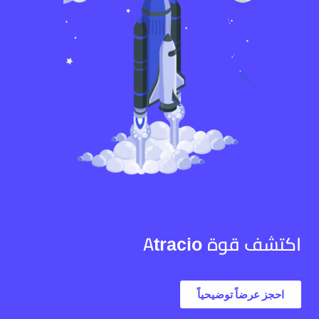
اكتشف قوة Atracio
احجز عرضاً توضيحياً