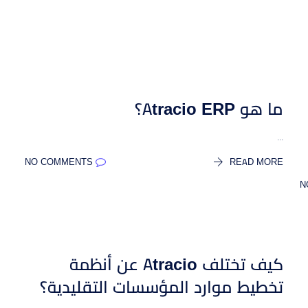
تجارة إلكترونية
الموصلات
إدارة موقع التجارة الإلكترونية
تطبيقات خارجية
Workflows
More Modules
Discover all Atracio modules
مسارات عمل قابلة لل
ما هو Atracio ERP؟
...
NO COMMENTS
READ MORE
كيف تختلف Atracio عن أنظمة
تخطيط موارد المؤسسات التقليدية؟